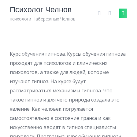
Skip
Психолог Челнов
to
content
психологи Набережных Челнов
Курс обучения гипноза
Курс обучения гипноза. Курсы обучения гипноза
БЕЗ КАТЕГОРИИ
проходят для психологов и клинических
психологов, а также для людей, которые
изучают гипноз. На курсе будут
рассматриваться механизмы гипноза. Что
такое гипноз и для чего природа создала это
явление. Как человек погружается
самостоятельно в состояние транса и как
искусственно вводят в гипноз специалисты
психологи. Программа: курс обучения гипнозу,