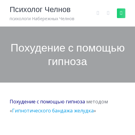
Skip
Психолог Челнов
to
content
психологи Набережных Челнов
Похудение с помощью
гипноза
Похудение с помощью гипноза
методом
«
Гипнотического бандажа желудка
»